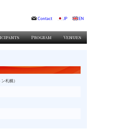
Contact
JP
EN
icipants
Program
Venues
トン札幌）