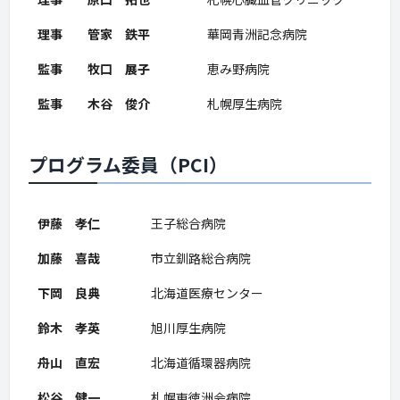
理事 管家 鉄平
華岡青洲記念病院
監事 牧口 展子
恵み野病院
監事 木谷 俊介
札幌厚生病院
プログラム委員（PCI）
伊藤 孝仁
王子総合病院
加藤 喜哉
市立釧路総合病院
下岡 良典
北海道医療センター
鈴木 孝英
旭川厚生病院
舟山 直宏
北海道循環器病院
松谷 健一
札幌東徳洲会病院