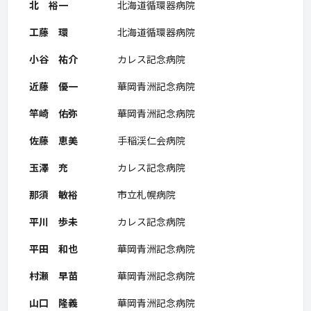
北 裕一
北海道循環器病院
工藤 環
北海道循環器病院
小谷 祐介
カレス記念病院
近藤 優一
華岡青洲記念病院
竿崎 佑弥
華岡青洲記念病院
佐藤 恵美
手稲渓仁会病院
玉澤 充
カレス記念病院
那須 敏裕
市立札幌病院
平川 歩未
カレス記念病院
平田 和也
華岡青洲記念病院
村瀬 早苗
華岡青洲記念病院
山口 隆義
華岡青洲記念病院