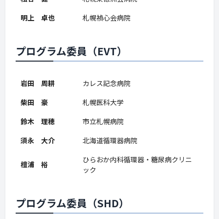
明上 卓也
札幌禎心会病院
プログラム委員（EVT）
岩田 周耕
カレス記念病院
柴田 豪
札幌医科大学
鈴木 理穂
市立札幌病院
須永 大介
北海道循環器病院
ひらおか内科循環器・糖尿病クリニ
檀浦 裕
ック
プログラム委員（SHD）