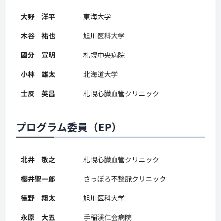
大野 洋平
東海大学
木谷 祐也
旭川医科大学
國分 宣明
札幌中央病院
小林 雄太
北海道大学
士反 英昌
札幌心臓血管クリニック
プログラム委員（EP）
北井 敬之
札幌心臓血管クリニック
櫻井聖一郎
さっぽろ不整脈クリニック
徳野 翔太
旭川医科大学
永原 大五
手稲渓仁会病院