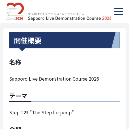
開催概要
名称
Sapporo Live Demonstration Course 2026
テーマ
Step 1
2
3 "The Step for jump"